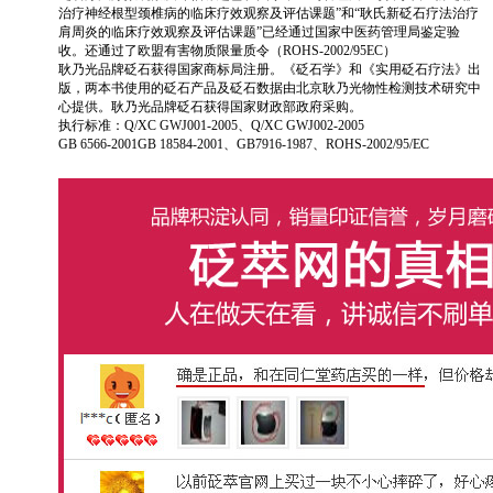
治疗神经根型颈椎病的临床疗效观察及评估课题”和“耿氏新砭石疗法治疗
肩周炎的临床疗效观察及评估课题”已经通过国家中医药管理局鉴定验
收。还通过了欧盟有害物质限量质令（ROHS-2002/95EC）
耿乃光品牌砭石获得国家商标局注册。《砭石学》和《实用砭石疗法》出
版，两本书使用的砭石产品及砭石数据由北京耿乃光物性检测技术研究中
心提供。耿乃光品牌砭石获得国家财政部政府采购。
执行标准：Q/XC GWJ001-2005、Q/XC GWJ002-2005
GB 6566-2001GB 18584-2001、GB7916-1987、ROHS-2002/95/EC