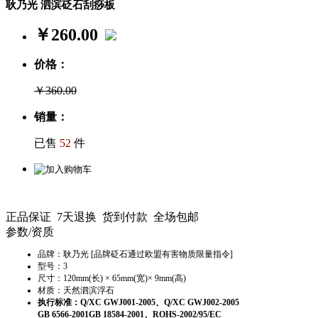
耿乃光 泗滨砭石刮痧板
￥260.00
价格：
￥360.00
销量：
已售
52
件
正品保证 7天退换 货到付款 全场包邮
参数/资质
品牌：耿乃光 [品牌砭石通过欧盟有害物质限量指令]
型号：3
尺寸：120mm(长) × 65mm(宽)× 9mm(高)
材质：天然泗滨浮石
执行标准：Q/XC GWJ001-2005、Q/XC GWJ002-2005
GB 6566-2001GB 18584-2001、ROHS-2002/95/EC