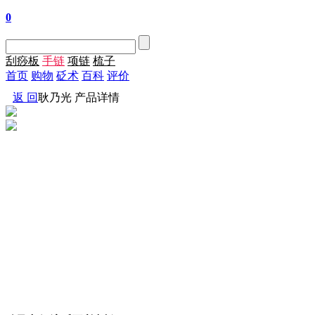
0
刮痧板
手链
项链
梳子
首页
购物
砭术
百科
评价
返 回
耿乃光 产品详情