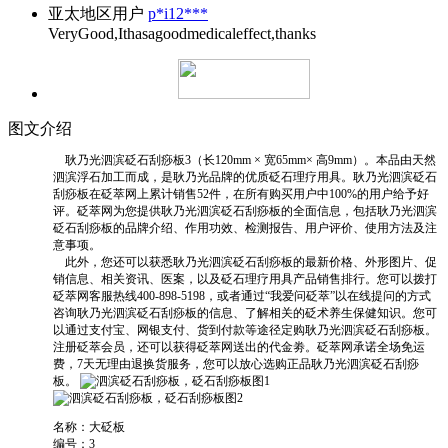
亚太地区用户
p*i12***
VeryGood,Ithasagoodmedicaleffect,thanks
图文介绍
耿乃光泗滨砭石刮痧板3（长120mm × 宽65mm× 高9mm）。本品由天然
泗滨浮石加工而成，是耿乃光品牌的优质砭石理疗用具。耿乃光泗滨砭石
刮痧板在砭萃网上累计销售52件，在所有购买用户中100%的用户给予好
评。砭萃网为您提供耿乃光泗滨砭石刮痧板的全面信息，包括耿乃光泗滨
砭石刮痧板的品牌介绍、作用功效、检测报告、用户评价、使用方法及注
意事项。
此外，您还可以获悉耿乃光泗滨砭石刮痧板的最新价格、外形图片、促
销信息、相关资讯、医案，以及砭石理疗用具产品销售排行。您可以拨打
砭萃网客服热线400-898-5198，或者通过“我爱问砭萃”以在线提问的方式
咨询耿乃光泗滨砭石刮痧板的信息、了解相关的砭术养生保健知识。您可
以通过支付宝、网银支付、货到付款等途径定购耿乃光泗滨砭石刮痧板。
注册砭萃会员，还可以获得砭萃网送出的代金劵。砭萃网承诺全场免运
费，7天无理由退换货服务，您可以放心选购正品耿乃光泗滨砭石刮痧
板。
名称：大砭板
编号：3