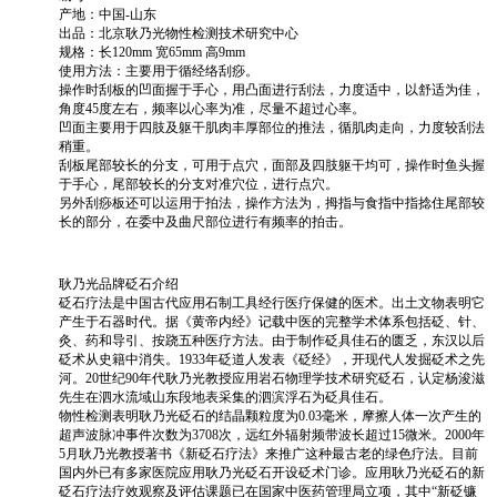
产地：中国-山东
出品：北京耿乃光物性检测技术研究中心
规格：长120mm 宽65mm 高9mm
使用方法：主要用于循经络刮痧。
操作时刮板的凹面握于手心，用凸面进行刮法，力度适中，以舒适为佳，
角度45度左右，频率以心率为准，尽量不超过心率。
凹面主要用于四肢及躯干肌肉丰厚部位的推法，循肌肉走向，力度较刮法
稍重。
刮板尾部较长的分支，可用于点穴，面部及四肢躯干均可，操作时鱼头握
于手心，尾部较长的分支对准穴位，进行点穴。
另外刮痧板还可以运用于拍法，操作方法为，拇指与食指中指捻住尾部较
长的部分，在委中及曲尺部位进行有频率的拍击。
耿乃光品牌砭石介绍
砭石疗法是中国古代应用石制工具经行医疗保健的医术。出土文物表明它
产生于石器时代。据《黄帝内经》记载中医的完整学术体系包括砭、针、
灸、药和导引、按跷五种医疗方法。由于制作砭具佳石的匮乏，东汉以后
砭术从史籍中消失。1933年砭道人发表《砭经》，开现代人发掘砭术之先
河。20世纪90年代耿乃光教授应用岩石物理学技术研究砭石，认定杨浚滋
先生在泗水流域山东段地表采集的泗滨浮石为砭具佳石。
物性检测表明耿乃光砭石的结晶颗粒度为0.03毫米，摩擦人体一次产生的
超声波脉冲事件次数为3708次，远红外辐射频带波长超过15微米。2000年
5月耿乃光教授著书《新砭石疗法》来推广这种最古老的绿色疗法。目前
国内外已有多家医院应用耿乃光砭石开设砭术门诊。应用耿乃光砭石的新
砭石疗法疗效观察及评估课题已在国家中医药管理局立项，其中“新砭镰