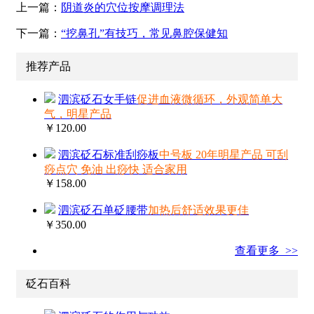
上一篇：
阴道炎的穴位按摩调理法
下一篇：
“挖鼻孔”有技巧，常见鼻腔保健知
推荐产品
泗滨砭石女手链
促进血液微循环，外观简单大
气，明星产品
￥120.00
泗滨砭石标准刮痧板
中号板 20年明星产品 可刮
痧点穴 免油 出痧快 适合家用
￥158.00
泗滨砭石单砭腰带
加热后舒适效果更佳
￥350.00
查看更多 >>
砭石百科