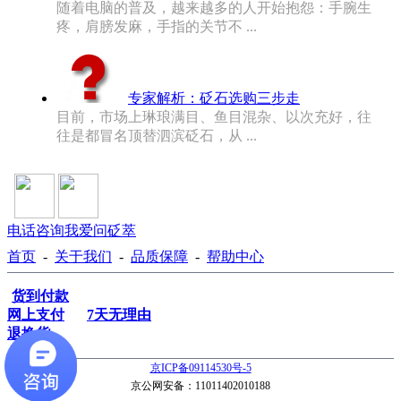
随着电脑的普及，越来越多的人开始抱怨：手腕生
疼，肩膀发麻，手指的关节不 ...
专家解析：砭石选购三步走
目前，市场上琳琅满目、鱼目混杂、以次充好，往
往是都冒名顶替泗滨砭石，从 ...
电话咨询
我爱问砭萃
首页
-
关于我们
-
品质保障
-
帮助中心
货到付款
网上支付
7天无理由
退换货
京ICP备09114530号-5
京公网安备：11011402010188