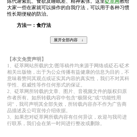
陈代谢紊乱、食欲及睡眠差、精神紧张。这里
砭萃网
教给
大家一些在家就可以操作的自我疗法，可以用于各种习惯
性长期便秘的防治。
方法一：食疗法
【本文免责声明】
1、砭萃网站所载的文/图等稿件均来源于网络或砭石/砭术
相关出版物，出于为公众传播有益健康的信息为目的，不
意味着赞同其观点或证实其内容的真实性，我们不对其科
学性、权威性等作任何形式的保证。
2、砭萃网所转载的文章、图片、音视频文件的版权归原
作者所有。如所转载内容中包含“极限化”或“功能性用
词”，我司声明其全部失效，所转载内容亦不作为广告商
品描述及公司宣传介绍依据。
3、如果您对砭萃网所载内容有任何异议，欢迎与我司进
行联系，我们会在第一时间进行整改或删除。