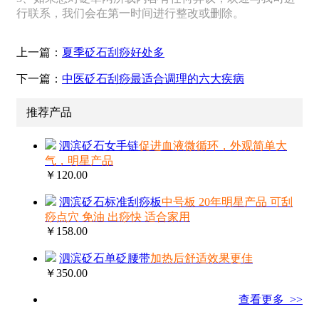
行联系，我们会在第一时间进行整改或删除。
上一篇：
夏季砭石刮痧好处多
下一篇：
中医砭石刮痧最适合调理的六大疾病
推荐产品
泗滨砭石女手链
促进血液微循环，外观简单大
气，明星产品
￥120.00
泗滨砭石标准刮痧板
中号板 20年明星产品 可刮
痧点穴 免油 出痧快 适合家用
￥158.00
泗滨砭石单砭腰带
加热后舒适效果更佳
￥350.00
查看更多 >>