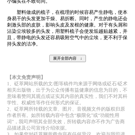
小编实在不敢苟同。
塑料做成的梳子，在梳理的时候容易产生静电，使本
身易干的头发更加干燥、易折断。同时，产生的静电还会
刺激头部的皮肤，影响头皮及发根的健康。对于有头屑和
沾染尘埃较多的头发，用塑料梳子会使发垢越贴越紧，并
且，带静电的头发还容易吸附空气中的尘埃，更不利于保
持头发的洁净。
【本文免责声明】
1、砭萃网站所载的文/图等稿件均来源于网络或砭石/砭术
相关出版物，出于为公众传播有益健康的信息为目的，不
意味着赞同其观点或证实其内容的真实性，我们不对其科
学性、权威性等作任何形式的保证。
2、砭萃网所转载的文章、图片、音视频文件的版权归原
作者所有。如所转载内容中包含“极限化”或“功能性用
词”，我司声明其全部失效，所转载内容亦不作为广告商
品描述及公司宣传介绍依据。
3、如果您对砭萃网所载内容有任何异议，欢迎与我司进