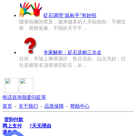
砭石调理“鼠标手”有妙招
随着电脑的普及，越来越多的人开始抱怨：手腕生
疼，肩膀发麻，手指的关节不 ...
专家解析：砭石选购三步走
目前，市场上琳琅满目、鱼目混杂、以次充好，往
往是都冒名顶替泗滨砭石，从 ...
电话咨询
我爱问砭萃
首页
-
关于我们
-
品质保障
-
帮助中心
货到付款
网上支付
7天无理由
退换货