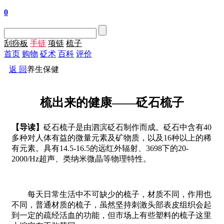
0
刮痧板
手链
项链
梳子
首页
购物
砭术
百科
评价
返 回
养生保健
梳出来的健康——砭石梳子
【导读】
砭石梳子是由泗滨砭石制作而成。砭石中含有40
多种对人体有益的微量元素及矿物质，以及16种以上的稀
有元素。具有14.5-16.5的远红外辐射、3698下的20-
2000/Hz超声、类纳米微晶等物理特性。
每天日常生活中不可缺少的梳子，材质不同，作用也
不同，普通材质的梳子，虽然坚持刺激头部表皮组织会起
到一定的疏经活血的功能，但市场上有些塑料的梳子这里