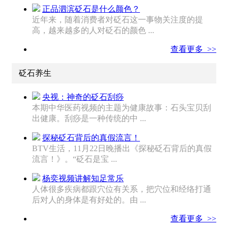
正品泗滨砭石是什么颜色？
近年来，随着消费者对砭石这一事物关注度的提
高，越来越多的人对砭石的颜色 ...
查看更多 >>
砭石养生
央视：神奇的砭石刮痧
本期中华医药视频的主题为健康故事：石头宝贝刮
出健康。刮痧是一种传统的中 ...
探秘砭石背后的真假流言！
BTV生活，11月22日晚播出《探秘砭石背后的真假
流言！》。“砭石是宝 ...
杨奕视频讲解知足常乐
人体很多疾病都跟穴位有关系，把穴位和经络打通
后对人的身体是有好处的。由 ...
查看更多 >>