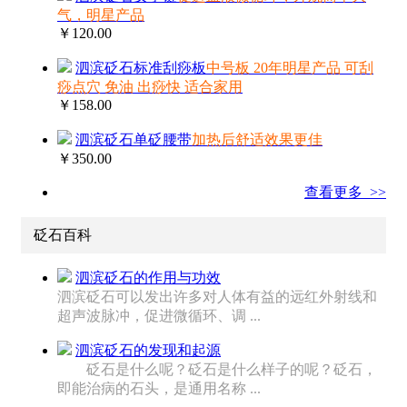
气，明星产品
￥120.00
泗滨砭石标准刮痧板
中号板 20年明星产品 可刮
痧点穴 免油 出痧快 适合家用
￥158.00
泗滨砭石单砭腰带
加热后舒适效果更佳
￥350.00
查看更多 >>
砭石百科
泗滨砭石的作用与功效
泗滨砭石可以发出许多对人体有益的远红外射线和
超声波脉冲，促进微循环、调 ...
泗滨砭石的发现和起源
砭石是什么呢？砭石是什么样子的呢？砭石，
即能治病的石头，是通用名称 ...