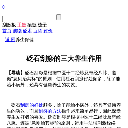
0
刮痧板
手链
项链
梳子
首页
购物
砭术
百科
评价
返 回
养生保健
砭石刮痧的三大养生作用
【导读】
砭石刮痧是根据中医十二经脉及奇经八脉、遵
循"急则治其标"的原则，使用砭石刮痧好处颇多，除了能
治小病外，还具有健康养生的功效。
砭石
刮痧的好处
颇多，除了能治小病外，还具有健康养
生的功效，而且
刮痧的方法
操作起来简单易行，因此深受
养生爱好者的喜爱。砭石刮痧是根据中医十二经脉及奇经
八脉、遵循"急则治其标"的原则，运用手法强刺激经络，