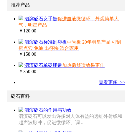
推荐产品
泗滨砭石女手链
促进血液微循环，外观简单大
气，明星产品
￥120.00
泗滨砭石标准刮痧板
中号板 20年明星产品 可刮
痧点穴 免油 出痧快 适合家用
￥158.00
泗滨砭石单砭腰带
加热后舒适效果更佳
￥350.00
查看更多 >>
砭石百科
泗滨砭石的作用与功效
泗滨砭石可以发出许多对人体有益的远红外射线和
超声波脉冲，促进微循环、调 ...