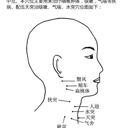
中点。本穴位主要用来治疗咽喉肿痛，咳嗽，气喘等疾
病。配伍天突治咳嗽、气喘。水突穴位图如下：