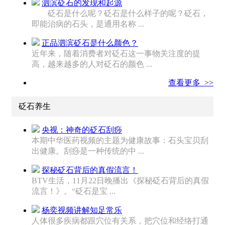
泗滨砭石的发现和起源
砭石是什么呢？砭石是什么样子的呢？砭石，
即能治病的石头，是通用名称 ...
正品泗滨砭石是什么颜色？
近年来，随着消费者对砭石这一事物关注度的提
高，越来越多的人对砭石的颜色 ...
查看更多 >>
砭石养生
央视：神奇的砭石刮痧
本期中华医药视频的主题为健康故事：石头宝贝刮
出健康。刮痧是一种传统的中 ...
探秘砭石背后的真假流言！
BTV生活，11月22日晚播出《探秘砭石背后的真假
流言！》。“砭石是宝 ...
杨奕视频讲解知足常乐
人体很多疾病都跟穴位有关系，把穴位和经络打通