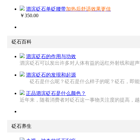
泗滨砭石单砭腰带
加热后舒适效果更佳
￥350.00
砭石百科
泗滨砭石的作用与功效
泗滨砭石可以发出许多对人体有益的远红外射线和超声波脉
泗滨砭石的发现和起源
砭石是什么呢？砭石是什么样子的呢？砭石，即能治病
正品泗滨砭石是什么颜色？
近年来，随着消费者对砭石这一事物关注度的提高，越来越
砭石养生