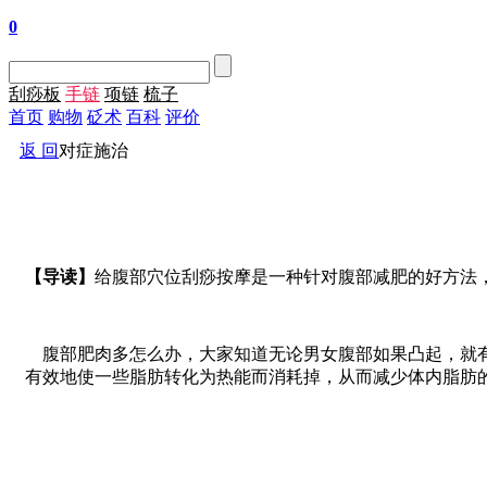
0
刮痧板
手链
项链
梳子
首页
购物
砭术
百科
评价
返 回
对症施治
【导读】
给腹部穴位刮痧按摩是一种针对腹部减肥的好方法
腹部肥肉多怎么办，大家知道无论男女腹部如果凸起，就有
有效地使一些脂肪转化为热能而消耗掉，从而减少体内脂肪