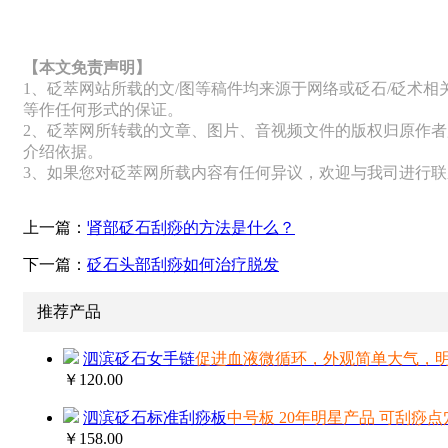
【本文免责声明】
1、砭萃网站所载的文/图等稿件均来源于网络或砭石/砭术
等作任何形式的保证。
2、砭萃网所转载的文章、图片、音视频文件的版权归原作者
介绍依据。
3、如果您对砭萃网所载内容有任何异议，欢迎与我司进行
上一篇：
肾部砭石刮痧的方法是什么？
下一篇：
砭石头部刮痧如何治疗脱发
推荐产品
泗滨砭石女手链
促进血液微循环，外观简单大气，
￥120.00
泗滨砭石标准刮痧板
中号板 20年明星产品 可刮痧点
￥158.00