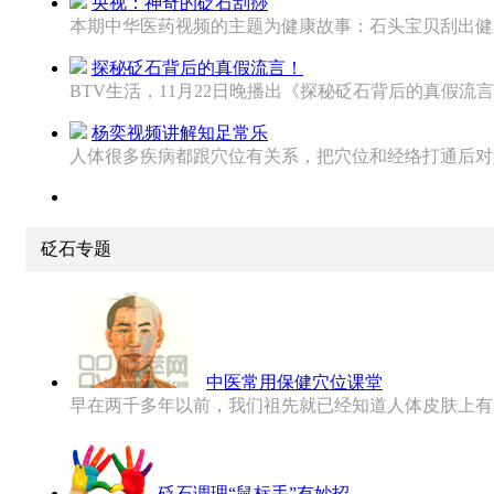
央视：神奇的砭石刮痧
本期中华医药视频的主题为健康故事：石头宝贝刮出健康。
探秘砭石背后的真假流言！
BTV生活，11月22日晚播出《探秘砭石背后的真假流言！
杨奕视频讲解知足常乐
人体很多疾病都跟穴位有关系，把穴位和经络打通后对人的
砭石专题
中医常用保健穴位课堂
早在两千多年以前，我们祖先就已经知道人体皮肤上有着许
砭石调理“鼠标手”有妙招