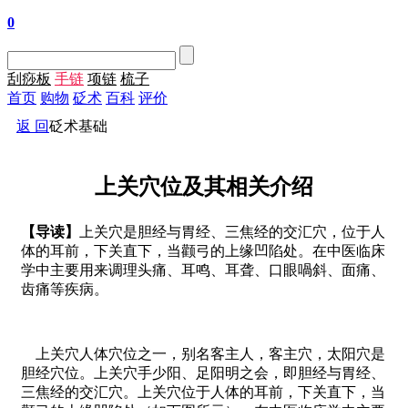
0
刮痧板
手链
项链
梳子
首页
购物
砭术
百科
评价
返 回
砭术基础
上关穴位及其相关介绍
【导读】
上关穴是胆经与胃经、三焦经的交汇穴，位于人
体的耳前，下关直下，当颧弓的上缘凹陷处。在中医临床
学中主要用来调理头痛、耳鸣、耳聋、口眼喎斜、面痛、
齿痛等疾病。
上关穴人体穴位之一，别名客主人，客主穴，太阳穴是
胆经穴位。上关穴手少阳、足阳明之会，即胆经与胃经、
三焦经的交汇穴。上关穴位于人体的耳前，下关直下，当