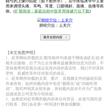
颧弓的上缘凹陷处（如下图所示）。在中医临床学中主要
用来调理头痛、耳鸣、耳聋、口眼喎斜、面痛、齿痛等疾
病。[
扩展阅读：
家庭自助中医常用保健穴位下载
]
胆经穴位：上关穴
【本文免责声明】
1、砭萃网站所载的文/图等稿件均来源于网络或砭石/砭术
相关出版物，出于为公众传播有益健康的信息为目的，不
意味着赞同其观点或证实其内容的真实性，我们不对其科
学性、权威性等作任何形式的保证。
2、砭萃网所转载的文章、图片、音视频文件的版权归原
作者所有。如所转载内容中包含“极限化”或“功能性用
词”，我司声明其全部失效，所转载内容亦不作为广告商
品描述及公司宣传介绍依据。
3、如果您对砭萃网所载内容有任何异议，欢迎与我司进
行联系，我们会在第一时间进行整改或删除。