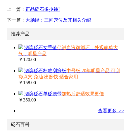
上一篇：
正品砭石多少钱?
下一篇：
大肠经：三间穴位及其相关介绍
推荐产品
泗滨砭石女手链
促进血液微循环，外观简单大
气，明星产品
￥120.00
泗滨砭石标准刮痧板
中号板 20年明星产品 可刮
痧点穴 免油 出痧快 适合家用
￥158.00
泗滨砭石单砭腰带
加热后舒适效果更佳
￥350.00
查看更多 >>
砭石百科