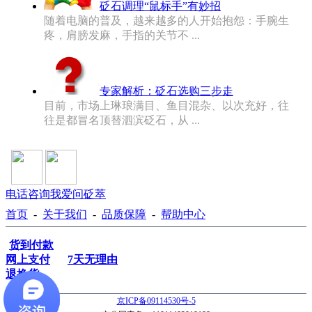
砭石调理“鼠标手”有妙招
随着电脑的普及，越来越多的人开始抱怨：手腕生
疼，肩膀发麻，手指的关节不 ...
专家解析：砭石选购三步走
目前，市场上琳琅满目、鱼目混杂、以次充好，往
往是都冒名顶替泗滨砭石，从 ...
电话咨询
我爱问砭萃
首页
-
关于我们
-
品质保障
-
帮助中心
货到付款
网上支付
7天无理由
退换货
京ICP备09114530号-5