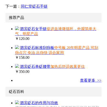
下一篇：
同仁堂砭石手链
推荐产品
泗滨砭石女手链
促进血液微循环，外观简单大
气，明星产品
￥120.00
泗滨砭石标准刮痧板
中号板 20年明星产品 可刮
痧点穴 免油 出痧快 适合家用
￥158.00
泗滨砭石单砭腰带
加热后舒适效果更佳
￥350.00
查看更多 >>
砭石百科
泗滨砭石的作用与功效