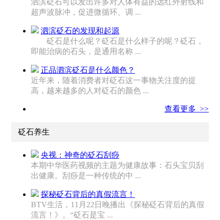
泗滨砭石可以发出许多对人体有益的远红外射线和
超声波脉冲，促进微循环、调 ...
泗滨砭石的发现和起源
砭石是什么呢？砭石是什么样子的呢？砭石，
即能治病的石头，是通用名称 ...
正品泗滨砭石是什么颜色？
近年来，随着消费者对砭石这一事物关注度的提
高，越来越多的人对砭石的颜色 ...
查看更多 >>
砭石养生
央视：神奇的砭石刮痧
本期中华医药视频的主题为健康故事：石头宝贝刮
出健康。刮痧是一种传统的中 ...
探秘砭石背后的真假流言！
BTV生活，11月22日晚播出《探秘砭石背后的真假
流言！》。“砭石是宝 ...