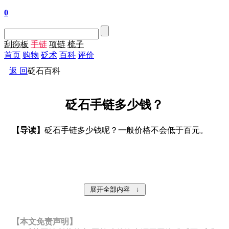
0
刮痧板
手链
项链
梳子
首页
购物
砭术
百科
评价
返 回
砭石百科
砭石手链多少钱？
【导读】
砭石手链多少钱呢？一般价格不会低于百元。
【本文免责声明】