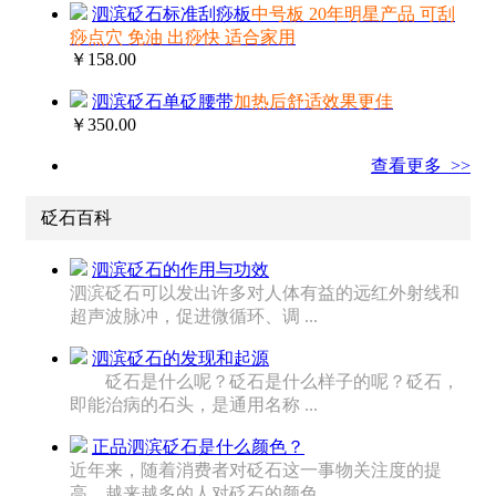
泗滨砭石标准刮痧板
中号板 20年明星产品 可刮
痧点穴 免油 出痧快 适合家用
￥158.00
泗滨砭石单砭腰带
加热后舒适效果更佳
￥350.00
查看更多 >>
砭石百科
泗滨砭石的作用与功效
泗滨砭石可以发出许多对人体有益的远红外射线和
超声波脉冲，促进微循环、调 ...
泗滨砭石的发现和起源
砭石是什么呢？砭石是什么样子的呢？砭石，
即能治病的石头，是通用名称 ...
正品泗滨砭石是什么颜色？
近年来，随着消费者对砭石这一事物关注度的提
高，越来越多的人对砭石的颜色 ...