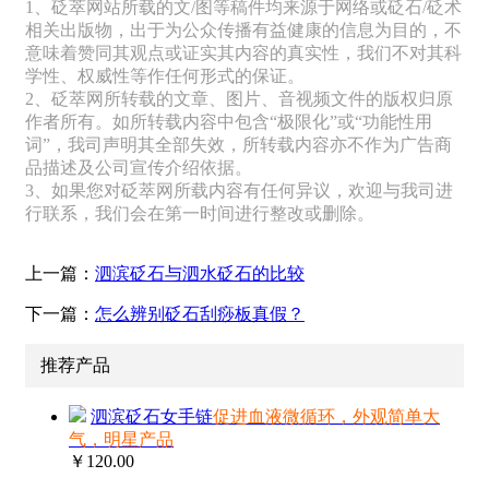
1、砭萃网站所载的文/图等稿件均来源于网络或砭石/砭术
相关出版物，出于为公众传播有益健康的信息为目的，不
意味着赞同其观点或证实其内容的真实性，我们不对其科
学性、权威性等作任何形式的保证。
2、砭萃网所转载的文章、图片、音视频文件的版权归原
作者所有。如所转载内容中包含“极限化”或“功能性用
词”，我司声明其全部失效，所转载内容亦不作为广告商
品描述及公司宣传介绍依据。
3、如果您对砭萃网所载内容有任何异议，欢迎与我司进
行联系，我们会在第一时间进行整改或删除。
上一篇：
泗滨砭石与泗水砭石的比较
下一篇：
怎么辨别砭石刮痧板真假？
推荐产品
泗滨砭石女手链
促进血液微循环，外观简单大
气，明星产品
￥120.00