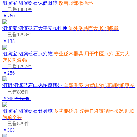
泗滨宝 泗滨砭石保健眼镜
改善眼部微循环
已售1388件
￥260
泗滨宝 泗滨砭石大平安扣挂件
红外受感面大 长期佩戴
已售1298件
￥138
泗滨宝 泗滨砭石点穴锥
专业砭术器具 用于中医点穴 压力大
穴位刺激强
已售1292件
￥256
泗玥 泗滨砭石电热按摩腰带
全新升级 内置电池 调理时间更长
已售895件
￥980
￥1280
泗滨宝 泗滨砭石健身球
多功能砭具 改善血液微循环状况 此款
为单个装
已售829件
￥368