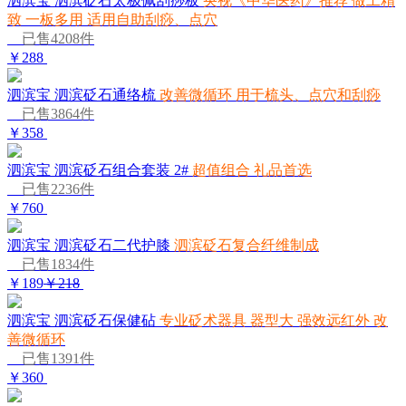
泗滨宝 泗滨砭石太极佩刮痧板
央视《中华医药》推荐 做工精
致 一板多用 适用自助刮痧、点穴
已售4208件
￥288
泗滨宝 泗滨砭石通络梳
改善微循环 用于梳头、点穴和刮痧
已售3864件
￥358
泗滨宝 泗滨砭石组合套装 2#
超值组合 礼品首选
已售2236件
￥760
泗滨宝 泗滨砭石二代护膝
泗滨砭石复合纤维制成
已售1834件
￥189
￥218
泗滨宝 泗滨砭石保健砧
专业砭术器具 器型大 强效远红外 改
善微循环
已售1391件
￥360