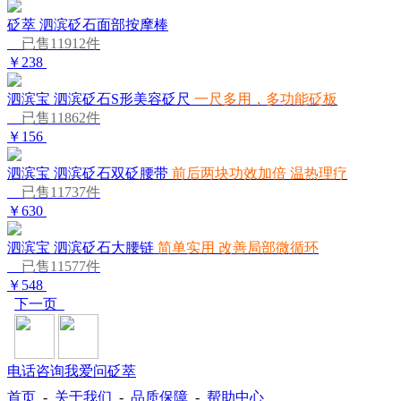
砭萃 泗滨砭石面部按摩棒
已售11912件
￥238
泗滨宝 泗滨砭石S形美容砭尺
一尺多用，多功能砭板
已售11862件
￥156
泗滨宝 泗滨砭石双砭腰带
前后两块功效加倍 温热理疗
已售11737件
￥630
泗滨宝 泗滨砭石大腰链
简单实用 改善局部微循环
已售11577件
￥548
下一页
电话咨询
我爱问砭萃
首页
-
关于我们
-
品质保障
-
帮助中心