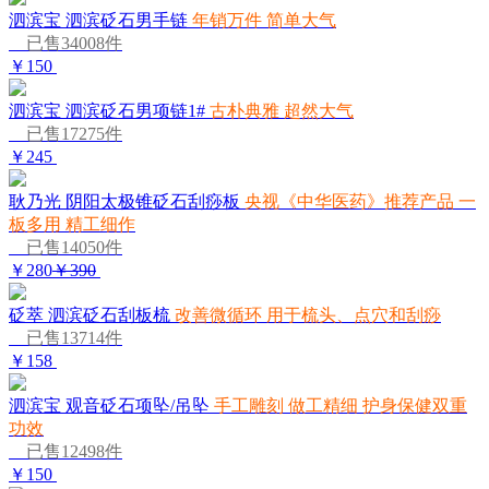
泗滨宝 泗滨砭石男手链
年销万件 简单大气
已售34008件
￥150
泗滨宝 泗滨砭石男项链1#
古朴典雅 超然大气
已售17275件
￥245
耿乃光 阴阳太极锥砭石刮痧板
央视《中华医药》推荐产品 一
板多用 精工细作
已售14050件
￥280
￥390
砭萃 泗滨砭石刮板梳
改善微循环 用于梳头、点穴和刮痧
已售13714件
￥158
泗滨宝 观音砭石项坠/吊坠
手工雕刻 做工精细 护身保健双重
功效
已售12498件
￥150