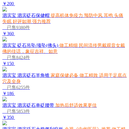
￥200
泗滨宝 泗滨砭石保健帽
提高机体免疫力 预防中风 耳鸣 头痛
失眠 好评如潮 强力推荐
已售9380件
￥360
泗滨宝 砭石吊坠/项坠(佛头)
做工精细 民间流传男戴观音女戴
佛的佳话，象征吉祥、如意
已售8424件
￥150
泗滨宝 泗滨砭石羊角锥
家庭保健必备 做工精致 适用于足底点
穴及全身
已售6255件
￥186
泗滨宝 泗滨砭石单砭腰带
加热后舒适效果更佳
已售5853件
￥350