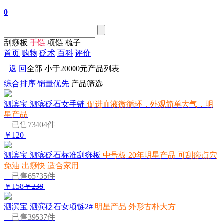
0
刮痧板
手链
项链
梳子
首页
购物
砭术
百科
评价
返 回
全部 小于20000元产品列表
综合排序
销量优先
产品筛选
泗滨宝 泗滨砭石女手链
促进血液微循环，外观简单大气，明
星产品
已售73404件
￥120
泗滨宝 泗滨砭石标准刮痧板
中号板 20年明星产品 可刮痧点穴
免油 出痧快 适合家用
已售65735件
￥158
￥238
泗滨宝 泗滨砭石女项链2#
明星产品 外形古朴大方
已售39537件