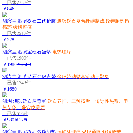
已售2757件
￥846
泗滨宝 泗滨砭石二代护膝
泗滨砭石复合纤维制成 改善腿部微
循环 缓解疼痛
已售2517件
￥228
泗滨宝 泗滨宝砭石坐垫
电热理疗
已售1909件
￥1980
￥2580
泗滨宝 泗滨砭石金虎吉磬
金虎带动财富流动与聚集
已售1743件
￥1680
泗玥 泗滨砭石肩背宝
砭石养护、三频按摩、传导性热敷、电
热艾灸、多穴位覆盖
已售516件
￥980
￥1280
泗滨宝 泗滨砭石多功能垫
远红外理疗 温经通脉 舒缓疲劳