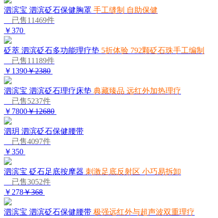
泗滨宝 泗滨砭石保健胸罩
手工缝制 自助保健
已售11469件
￥370
砭萃 泗滨砭石多功能理疗垫
5折体验 792颗砭石珠手工编制
已售11189件
￥1390
￥2380
泗滨宝 泗滨砭石理疗床垫
典藏臻品 远红外加热理疗
已售5237件
￥7800
￥12680
泗玥 泗滨砭石保健腰带
已售4097件
￥350
泗滨宝 砭石足底按摩器
刺激足底反射区 小巧易拆卸
已售3052件
￥278
￥368
泗滨宝 泗滨砭石保健腰带
极强远红外与超声波双重理疗