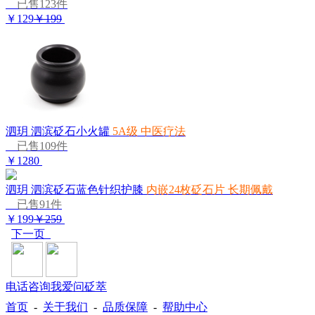
已售123件
￥129
￥199
泗玥 泗滨砭石小火罐
5A级 中医疗法
已售109件
￥1280
泗玥 泗滨砭石蓝色针织护膝
内嵌24枚砭石片 长期佩戴
已售91件
￥199
￥259
下一页
电话咨询
我爱问砭萃
首页
-
关于我们
-
品质保障
-
帮助中心