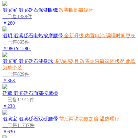
泗滨宝 泗滨砭石保健眼镜
改善眼部微循环
已售1388件
￥260
泗玥 泗滨砭石电热按摩腰带
全新升级 内置电池 调理时间更长
已售895件
￥980
￥1280
泗滨宝 泗滨砭石健身球
多功能砭具 改善血液微循环状况 此款
为单个装
已售829件
￥368
砭萃 泗滨砭石面部按摩棒
已售11912件
￥238
泗滨宝 泗滨砭石双砭腰带
前后两块功效加倍 温热理疗
已售11737件
￥630