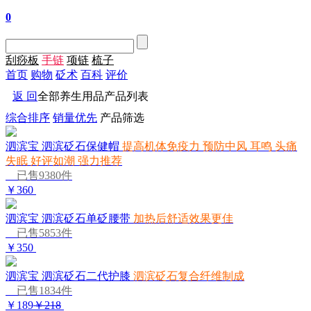
0
刮痧板
手链
项链
梳子
首页
购物
砭术
百科
评价
返 回
全部养生用品产品列表
综合排序
销量优先
产品筛选
泗滨宝 泗滨砭石保健帽
提高机体免疫力 预防中风 耳鸣 头痛
失眠 好评如潮 强力推荐
已售9380件
￥360
泗滨宝 泗滨砭石单砭腰带
加热后舒适效果更佳
已售5853件
￥350
泗滨宝 泗滨砭石二代护膝
泗滨砭石复合纤维制成
已售1834件
￥189
￥218