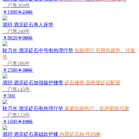
已售369件
￥1980
￥2380
泗玥 泗滨砭石单人床垫
已售240件
￥8820
￥9800
耿乃光 泗滨砭石中号电热理疗垫
自助理疗 可用作床垫、沙发
垫
已售186件
￥2580
￥3880
泗玥 泗滨砭石加强版护腰带
砭石腰带 高密度砭石配置
已售145件
￥560
耿乃光 泗滨砭石电热理疗垫
家庭自助热疗，促进新陈代谢
已售133件
￥1680
￥1980
泗玥 泗滨砭石基础款护膝
内置砭石粉 托玛琳