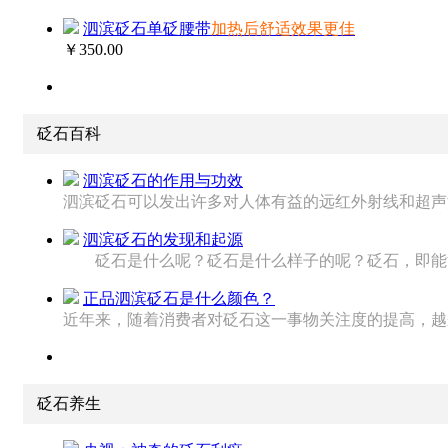
泗滨砭石单砭腰带
加热后舒适效果更佳
￥350.00
砭石百科
泗滨砭石的作用与功效
泗滨砭石可以发出许多对人体有益的远红外射线和超声波脉
泗滨砭石的发现和起源
砭石是什么呢？砭石是什么样子的呢？砭石，即能治病
正品泗滨砭石是什么颜色？
近年来，随着消费者对砭石这一事物关注度的提高，越来越
砭石养生