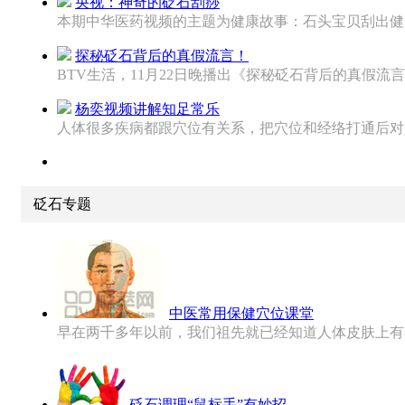
央视：神奇的砭石刮痧
本期中华医药视频的主题为健康故事：石头宝贝刮出健康。
探秘砭石背后的真假流言！
BTV生活，11月22日晚播出《探秘砭石背后的真假流言！
杨奕视频讲解知足常乐
人体很多疾病都跟穴位有关系，把穴位和经络打通后对人的
砭石专题
中医常用保健穴位课堂
早在两千多年以前，我们祖先就已经知道人体皮肤上有着许
砭石调理“鼠标手”有妙招