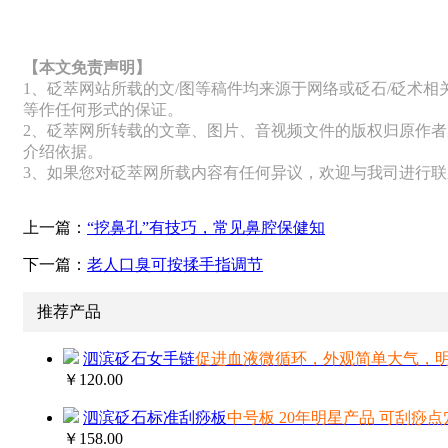
【本文免责声明】
1、砭萃网站所载的文/图等稿件均来源于网络或砭石/砭术
等作任何形式的保证。
2、砭萃网所转载的文章、图片、音视频文件的版权归原作者
介绍依据。
3、如果您对砭萃网所载内容有任何异议，欢迎与我司进行
上一篇：
“挖鼻孔”有技巧，常见鼻腔保健知
下一篇：
老人口臭可按揉手指调节
推荐产品
泗滨砭石女手链
促进血液微循环，外观简单大气，
￥120.00
泗滨砭石标准刮痧板
中号板 20年明星产品 可刮痧点
￥158.00