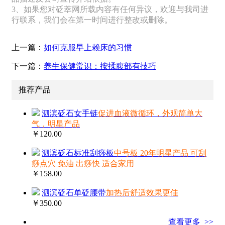
3、如果您对砭萃网所载内容有任何异议，欢迎与我司进
行联系，我们会在第一时间进行整改或删除。
上一篇：
如何克服早上赖床的习惯
下一篇：
养生保健常识：按揉腹部有技巧
推荐产品
泗滨砭石女手链
促进血液微循环，外观简单大
气，明星产品
￥120.00
泗滨砭石标准刮痧板
中号板 20年明星产品 可刮
痧点穴 免油 出痧快 适合家用
￥158.00
泗滨砭石单砭腰带
加热后舒适效果更佳
￥350.00
查看更多 >>