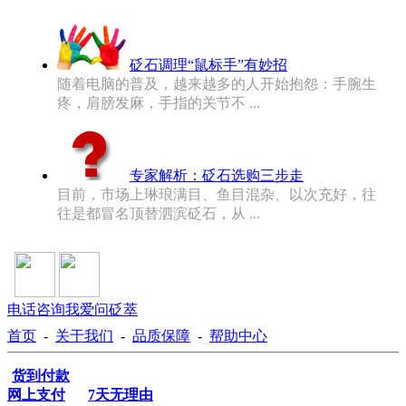
砭石调理“鼠标手”有妙招
随着电脑的普及，越来越多的人开始抱怨：手腕生
疼，肩膀发麻，手指的关节不 ...
专家解析：砭石选购三步走
目前，市场上琳琅满目、鱼目混杂、以次充好，往
往是都冒名顶替泗滨砭石，从 ...
电话咨询
我爱问砭萃
首页
-
关于我们
-
品质保障
-
帮助中心
货到付款
网上支付
7天无理由