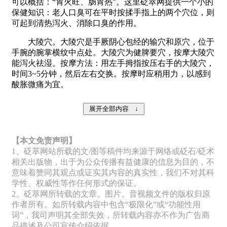
可以概括：“胃火旺、肠胃热”。这里砭萃网提供一个小的
保健知识：老人口臭可在平时按揉手指上的两个穴位，则
可起到清热泻火、消除口臭的作用。
大陵穴。大陵穴是手厥阴心包经的输穴和原穴，位于
手腕的腕掌横纹中点处。大陵穴为健脾要穴，按摩大陵穴
能泻火祛湿。按摩方法：用左手拇指按压右手的大陵穴，
时间3~5分钟，然后左右交换。按摩时应稍用力，以感到
酸胀微痛为宜。
【本文免责声明】
1、砭萃网站所载的文/图等稿件均来源于网络或砭石/砭术
相关出版物，出于为公众传播有益健康的信息为目的，不
意味着赞同其观点或证实其内容的真实性，我们不对其科
学性、权威性等作任何形式的保证。
2、砭萃网所转载的文章、图片、音视频文件的版权归原
作者所有。如所转载内容中包含“极限化”或“功能性用
词”，我司声明其全部失效，所转载内容亦不作为广告商
品描述及公司宣传介绍依据。