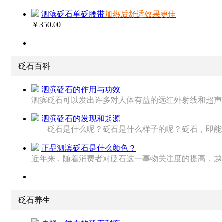
泗滨砭石单砭腰带
加热后舒适效果更佳
￥350.00
砭石百科
泗滨砭石的作用与功效
泗滨砭石可以发出许多对人体有益的远红外射线和超声波脉
泗滨砭石的发现和起源
砭石是什么呢？砭石是什么样子的呢？砭石，即能治病
正品泗滨砭石是什么颜色？
近年来，随着消费者对砭石这一事物关注度的提高，越来越
砭石养生