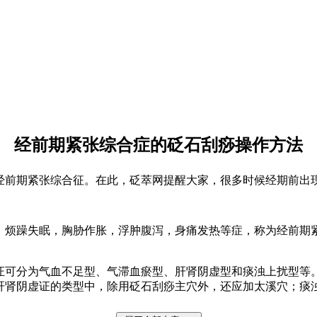
经前期紧张综合症的砭石刮痧操作方法
经前期紧张综合征。在此，砭萃网提醒大家，很多时候经期前出
烦躁失眠，胸胁作胀，浮肿腹泻，身痛发热等症，称为经前期
可分为气血不足型、气滞血瘀型、肝肾阴虚型和痰浊上扰型等
肝肾阴虚证的类型中，除用砭石刮痧主穴外，还应加太溪穴；痰