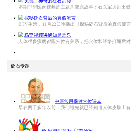
央视：神奇的砭石刮痧
本期中华医药视频的主题为健康故事：石头宝贝刮出健康。
探秘砭石背后的真假流言！
BTV生活，11月22日晚播出《探秘砭石背后的真假流言！
杨奕视频讲解知足常乐
人体很多疾病都跟穴位有关系，把穴位和经络打通后对人的
砭石专题
中医常用保健穴位课堂
早在两千多年以前，我们祖先就已经知道人体皮肤上有着许
砭石调理“鼠标手”有妙招