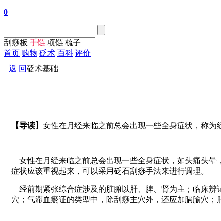
0
刮痧板
手链
项链
梳子
首页
购物
砭术
百科
评价
返 回
砭术基础
【导读】
女性在月经来临之前总会出现一些全身症状，称为
女性在月经来临之前总会出现一些全身症状，如头痛头晕，
症状应该重视起来，可以采用砭石刮痧手法来进行调理。
经前期紧张综合症涉及的脏腑以肝、脾、肾为主；临床辨证
穴；气滞血瘀证的类型中，除刮痧主穴外，还应加膈腧穴；