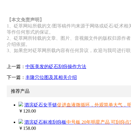
【本文免责声明】
1、砭萃网站所载的文/图等稿件均来源于网络或砭石/砭术
等作任何形式的保证。
2、砭萃网所转载的文章、图片、音视频文件的版权归原作者
介绍依据。
3、如果您对砭萃网所载内容有任何异议，欢迎与我司进行
上一篇：
中医美发的砭石刮痧操作方法
下一篇：
丰隆穴位图及其相关介绍
推荐产品
泗滨砭石女手链
促进血液微循环，外观简单大气，
￥120.00
泗滨砭石标准刮痧板
中号板 20年明星产品 可刮痧点
￥158.00