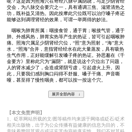
呢？这是因为照海穴在奇经八脉中属阴跷，与足少阴肾经
交会，为八脉交会要穴之一，具有通调三焦、滋肾清热之
功，既补益又清热。因此按摩此穴位既可以治疗嗓子疼还
能够达到调理肾经的效果，可谓一举两得的妙法。
咽喉为肺胃所属：咽接食管，通于胃；喉接气管，通于
肺。外感风热，肺胃实热等产生的热证，皆可引起咽喉肿
痛。照海穴属足少阴肾经穴位，“照”意为照射，“海”意大
水，“照海”合并，意指肾经经水在此大量蒸发，具有吸热
生气作用，正好能缓解引发嗓子疼的热证。孙思邈在《千
金要方》里称此穴为"漏阴"，就是说这个穴位出了问题，
人的肾水减少了，会造成肾阴亏虚，引起虚火上升。因
此，只要我们感到胸口闷得不舒服、嗓子干痛、声音嘶
哑，甚至得了慢性咽炎，都可以按一按这个穴。
【本文免责声明】
1、砭萃网站所载的文/图等稿件均来源于网络或砭石/砭术
相关出版物，出于为公众传播有益健康的信息为目的，不
意味着赞同其观点或证实其内容的真实性，我们不对其科