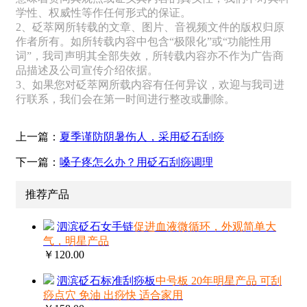
学性、权威性等作任何形式的保证。
2、砭萃网所转载的文章、图片、音视频文件的版权归原
作者所有。如所转载内容中包含“极限化”或“功能性用
词”，我司声明其全部失效，所转载内容亦不作为广告商
品描述及公司宣传介绍依据。
3、如果您对砭萃网所载内容有任何异议，欢迎与我司进
行联系，我们会在第一时间进行整改或删除。
上一篇：
夏季谨防阴暑伤人，采用砭石刮痧
下一篇：
嗓子疼怎么办？用砭石刮痧调理
推荐产品
泗滨砭石女手链
促进血液微循环，外观简单大
气，明星产品
￥120.00
泗滨砭石标准刮痧板
中号板 20年明星产品 可刮
痧点穴 免油 出痧快 适合家用