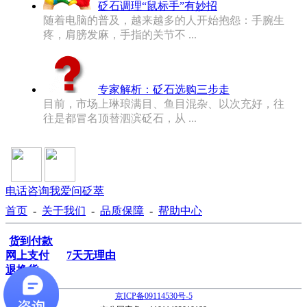
砭石调理“鼠标手”有妙招
随着电脑的普及，越来越多的人开始抱怨：手腕生
疼，肩膀发麻，手指的关节不 ...
专家解析：砭石选购三步走
目前，市场上琳琅满目、鱼目混杂、以次充好，往
往是都冒名顶替泗滨砭石，从 ...
电话咨询
我爱问砭萃
首页
-
关于我们
-
品质保障
-
帮助中心
货到付款
网上支付
7天无理由
退换货
京ICP备09114530号-5