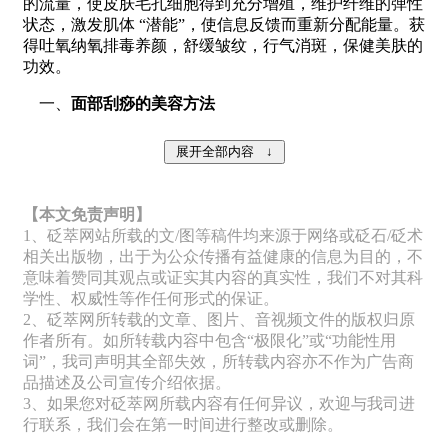
的流量，使皮肤毛孔细胞得到充分增殖，维护纤维的弹性
状态，激发肌体 “潜能”，使信息反馈而重新分配能量。获
得吐氧纳氧排毒养颜，舒缓皱纹，行气消斑，保健美肤的
功效。
一、
面部刮痧的美容方法
【本文免责声明】
1、砭萃网站所载的文/图等稿件均来源于网络或砭石/砭术
相关出版物，出于为公众传播有益健康的信息为目的，不
意味着赞同其观点或证实其内容的真实性，我们不对其科
学性、权威性等作任何形式的保证。
2、砭萃网所转载的文章、图片、音视频文件的版权归原
作者所有。如所转载内容中包含“极限化”或“功能性用
词”，我司声明其全部失效，所转载内容亦不作为广告商
品描述及公司宣传介绍依据。
3、如果您对砭萃网所载内容有任何异议，欢迎与我司进
行联系，我们会在第一时间进行整改或删除。