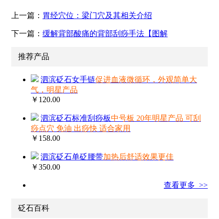
上一篇：
胃经穴位：梁门穴及其相关介绍
下一篇：
缓解背部酸痛的背部刮痧手法【图解
推荐产品
泗滨砭石女手链
促进血液微循环，外观简单大
气，明星产品
￥120.00
泗滨砭石标准刮痧板
中号板 20年明星产品 可刮
痧点穴 免油 出痧快 适合家用
￥158.00
泗滨砭石单砭腰带
加热后舒适效果更佳
￥350.00
查看更多 >>
砭石百科