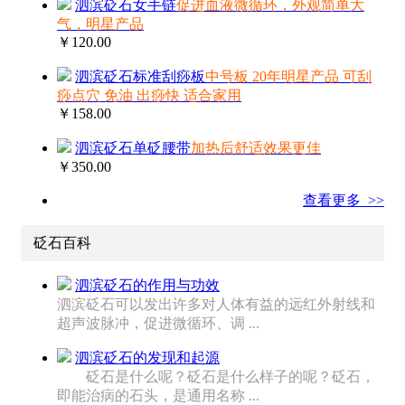
泗滨砭石女手链
促进血液微循环，外观简单大
气，明星产品
￥120.00
泗滨砭石标准刮痧板
中号板 20年明星产品 可刮
痧点穴 免油 出痧快 适合家用
￥158.00
泗滨砭石单砭腰带
加热后舒适效果更佳
￥350.00
查看更多 >>
砭石百科
泗滨砭石的作用与功效
泗滨砭石可以发出许多对人体有益的远红外射线和
超声波脉冲，促进微循环、调 ...
泗滨砭石的发现和起源
砭石是什么呢？砭石是什么样子的呢？砭石，
即能治病的石头，是通用名称 ...