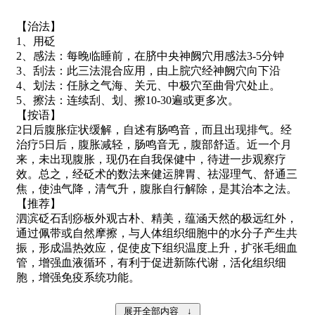
【治法】
1、用砭
2、感法：每晚临睡前，在脐中央神阙穴用感法3-5分钟
3、刮法：此三法混合应用，由上脘穴经神阙穴向下沿
4、划法：任脉之气海、关元、中极穴至曲骨穴处止。
5、擦法：连续刮、划、擦10-30遍或更多次。
【按语】
2日后腹胀症状缓解，自述有肠鸣音，而且出现排气。经
治疗5日后，腹胀减轻，肠鸣音无，腹部舒适。近一个月
来，未出现腹胀，现仍在自我保健中，待进一步观察疗
效。总之，经砭术的数法来健运脾胃、祛湿理气、舒通三
焦，使浊气降，清气升，腹胀自行解除，是其治本之法。
【推荐】
泗滨砭石刮痧板外观古朴、精美，蕴涵天然的极远红外，
通过佩带或自然摩擦，与人体组织细胞中的水分子产生共
振，形成温热效应，促使皮下组织温度上升，扩张毛细血
管，增强血液循环，有利于促进新陈代谢，活化组织细
胞，增强免疫系统功能。