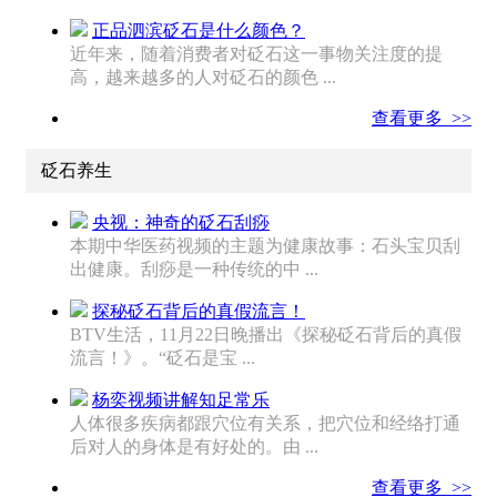
正品泗滨砭石是什么颜色？
近年来，随着消费者对砭石这一事物关注度的提
高，越来越多的人对砭石的颜色 ...
查看更多 >>
砭石养生
央视：神奇的砭石刮痧
本期中华医药视频的主题为健康故事：石头宝贝刮
出健康。刮痧是一种传统的中 ...
探秘砭石背后的真假流言！
BTV生活，11月22日晚播出《探秘砭石背后的真假
流言！》。“砭石是宝 ...
杨奕视频讲解知足常乐
人体很多疾病都跟穴位有关系，把穴位和经络打通
后对人的身体是有好处的。由 ...
查看更多 >>