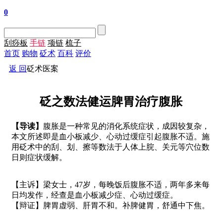
0
刮痧板
手链
项链
梳子
首页
购物
砭术
百科
评价
返 回
砭术医案
砭之数法健运脾胃治疗腹胀
【导读】
腹胀是一种常见的消化系统症状，成因较复杂，
本文所述即是血小板减少、心动过缓症引起腹胀不适。施
用砭术中的刮、划、擦等数法于人体上脘、关元等穴位数
日则症状缓解。
【主诉】梁女士，47岁，每晚饭后腹胀不适，两年多来每
日均发作，经查是血小板减少症、心动过缓症。
【辩证】脾胃虚弱、肝胃不和。补脾健胃，舒通中下焦。