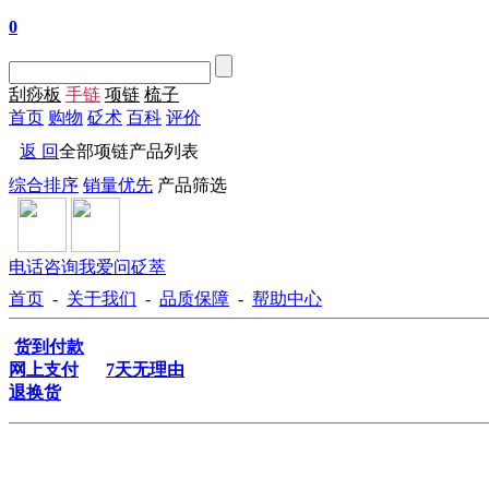
0
刮痧板
手链
项链
梳子
首页
购物
砭术
百科
评价
返 回
全部项链产品列表
综合排序
销量优先
产品筛选
电话咨询
我爱问砭萃
首页
-
关于我们
-
品质保障
-
帮助中心
货到付款
网上支付
7天无理由
退换货