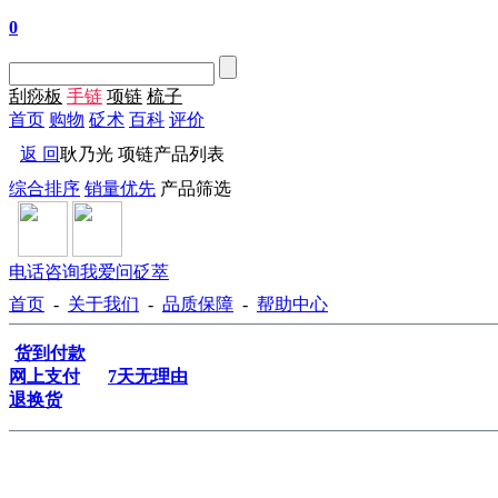
0
刮痧板
手链
项链
梳子
首页
购物
砭术
百科
评价
返 回
耿乃光 项链产品列表
综合排序
销量优先
产品筛选
电话咨询
我爱问砭萃
首页
-
关于我们
-
品质保障
-
帮助中心
货到付款
网上支付
7天无理由
退换货