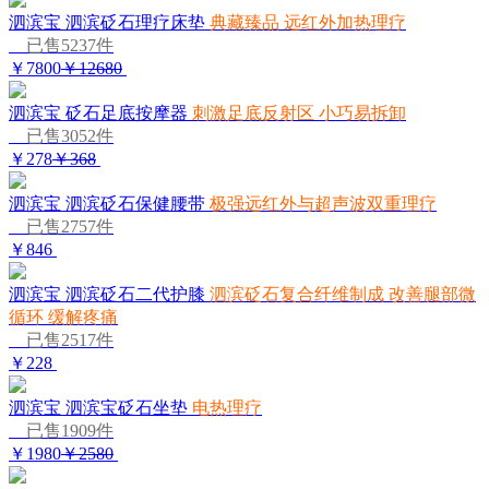
泗滨宝 泗滨砭石理疗床垫
典藏臻品 远红外加热理疗
已售5237件
￥7800
￥12680
泗滨宝 砭石足底按摩器
刺激足底反射区 小巧易拆卸
已售3052件
￥278
￥368
泗滨宝 泗滨砭石保健腰带
极强远红外与超声波双重理疗
已售2757件
￥846
泗滨宝 泗滨砭石二代护膝
泗滨砭石复合纤维制成 改善腿部微
循环 缓解疼痛
已售2517件
￥228
泗滨宝 泗滨宝砭石坐垫
电热理疗
已售1909件
￥1980
￥2580