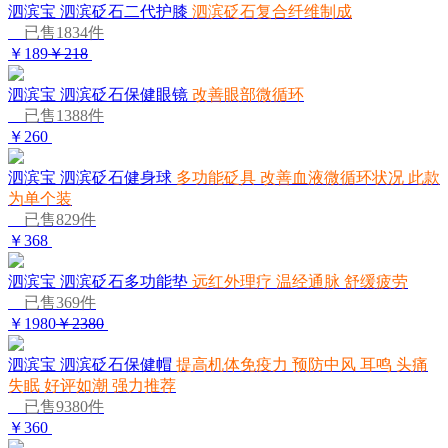
泗滨宝 泗滨砭石二代护膝
泗滨砭石复合纤维制成
已售1834件
￥189
￥218
泗滨宝 泗滨砭石保健眼镜
改善眼部微循环
已售1388件
￥260
泗滨宝 泗滨砭石健身球
多功能砭具 改善血液微循环状况 此款
为单个装
已售829件
￥368
泗滨宝 泗滨砭石多功能垫
远红外理疗 温经通脉 舒缓疲劳
已售369件
￥1980
￥2380
泗滨宝 泗滨砭石保健帽
提高机体免疫力 预防中风 耳鸣 头痛
失眠 好评如潮 强力推荐
已售9380件
￥360