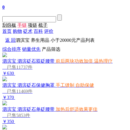
0
刮痧板
手链
项链
梳子
首页
购物
砭术
百科
评价
返 回
泗滨宝 养生用品 小于20000元产品列表
综合排序
销量优先
产品筛选
泗滨宝 泗滨砭石双砭腰带
前后两块功效加倍 温热理疗
已售11737件
￥630
泗滨宝 泗滨砭石保健胸罩
手工缝制 自助保健
已售11469件
￥370
泗滨宝 泗滨砭石单砭腰带
加热后舒适效果更佳
已售5853件
￥350