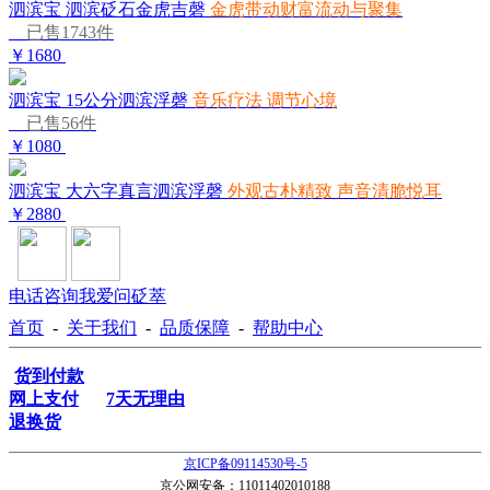
泗滨宝 泗滨砭石金虎吉磬
金虎带动财富流动与聚集
已售1743件
￥1680
泗滨宝 15公分泗滨浮磬
音乐疗法 调节心境
已售56件
￥1080
泗滨宝 大六字真言泗滨浮磬
外观古朴精致 声音清脆悦耳
￥2880
电话咨询
我爱问砭萃
首页
-
关于我们
-
品质保障
-
帮助中心
货到付款
网上支付
7天无理由
退换货
京ICP备09114530号-5
京公网安备：11011402010188