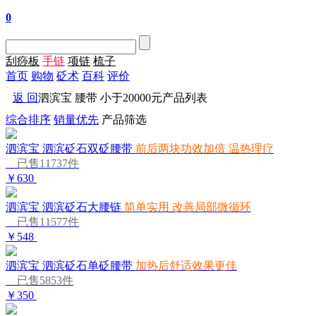
0
刮痧板
手链
项链
梳子
首页
购物
砭术
百科
评价
返 回
泗滨宝 腰带 小于20000元产品列表
综合排序
销量优先
产品筛选
泗滨宝 泗滨砭石双砭腰带
前后两块功效加倍 温热理疗
已售11737件
￥630
泗滨宝 泗滨砭石大腰链
简单实用 改善局部微循环
已售11577件
￥548
泗滨宝 泗滨砭石单砭腰带
加热后舒适效果更佳
已售5853件
￥350