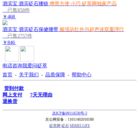
泗滨宝 泗滨砭石腰链
携带方便 小巧 砭萃网独家产品
已售858件
￥468
泗滨宝 泗滨砭石保健腰带
极强远红外与超声波双重理疗
已售2757件
￥846
电话咨询
我爱问砭萃
首页
-
关于我们
-
品质保障
-
帮助中心
货到付款
网上支付
7天无理由
退换货
京ICP备09114530号-5
京公网安备：11011402010188
砭萃网
砭石
MIMEI LIFE