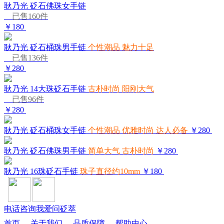
耿乃光 砭石佛珠女手链
已售160件
￥180
耿乃光 砭石桶珠男手链
个性潮品 魅力十足
已售136件
￥280
耿乃光 14大珠砭石手链
古朴时尚 阳刚大气
已售96件
￥280
耿乃光 砭石桶珠女手链
个性潮品 优雅时尚 达人必备
￥280
耿乃光 砭石佛珠男手链
简单大气 古朴时尚
￥280
耿乃光 16珠砭石手链
珠子直径约10mm
￥180
电话咨询
我爱问砭萃
首页
-
关于我们
-
品质保障
-
帮助中心