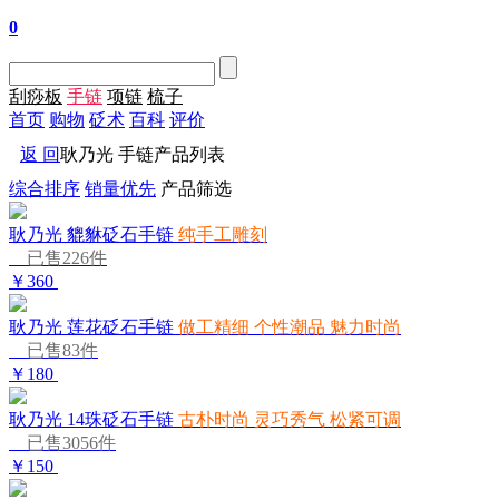
0
刮痧板
手链
项链
梳子
首页
购物
砭术
百科
评价
返 回
耿乃光 手链产品列表
综合排序
销量优先
产品筛选
耿乃光 貔貅砭石手链
纯手工雕刻
已售226件
￥360
耿乃光 莲花砭石手链
做工精细 个性潮品 魅力时尚
已售83件
￥180
耿乃光 14珠砭石手链
古朴时尚 灵巧秀气 松紧可调
已售3056件
￥150