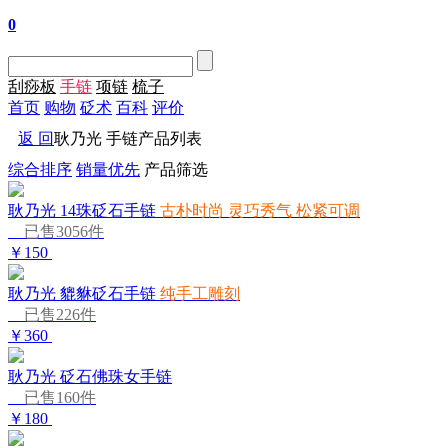
0
刮痧板
手链
项链
梳子
首页
购物
砭术
百科
评价
返 回
耿乃光 手链产品列表
综合排序
销量优先
产品筛选
耿乃光 14珠砭石手链
古朴时尚 灵巧秀气 松紧可调
已售3056件
￥150
耿乃光 貔貅砭石手链
纯手工雕刻
已售226件
￥360
耿乃光 砭石佛珠女手链
已售160件
￥180