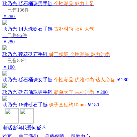
耿乃光 砭石桶珠男手链
个性潮品 魅力十足
已售136件
￥280
耿乃光 14大珠砭石手链
古朴时尚 阳刚大气
已售96件
￥280
耿乃光 莲花砭石手链
做工精细 个性潮品 魅力时尚
已售83件
￥180
耿乃光 砭石桶珠女手链
个性潮品 优雅时尚 达人必备
￥280
耿乃光 砭石佛珠男手链
简单大气 古朴时尚
￥280
耿乃光 16珠砭石手链
珠子直径约10mm
￥180
电话咨询
我爱问砭萃
首页
-
关于我们
-
品质保障
-
帮助中心