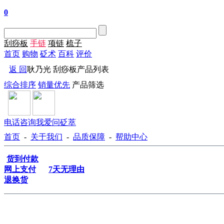
0
刮痧板
手链
项链
梳子
首页
购物
砭术
百科
评价
返 回
耿乃光 刮痧板产品列表
综合排序
销量优先
产品筛选
电话咨询
我爱问砭萃
首页
-
关于我们
-
品质保障
-
帮助中心
货到付款
网上支付
7天无理由
退换货